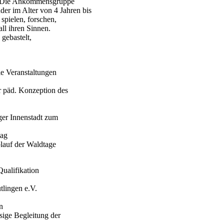
v. Die Ankommensgruppe
der im Alter von 4 Jahren bis
pielen, forschen,
all ihren Sinnen.
gebastelt,
e Veranstaltungen
r päd. Konzeption des
er Innenstadt zum
tag
blauf der Waldtage
Qualifikation
tlingen e.V.
n
ssige Begleitung der