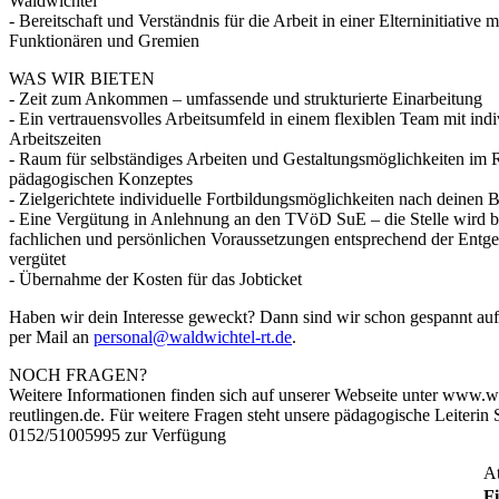
Waldwichtel
- Bereitschaft und Verständnis für die Arbeit in einer Elterninitiative 
Funktionären und Gremien
WAS WIR BIETEN
- Zeit zum Ankommen – umfassende und strukturierte Einarbeitung
- Ein vertrauensvolles Arbeitsumfeld in einem flexiblen Team mit indi
Arbeitszeiten
- Raum für selbständiges Arbeiten und Gestaltungsmöglichkeiten im
pädagogischen Konzeptes
- Zielgerichtete individuelle Fortbildungsmöglichkeiten nach deinen 
- Eine Vergütung in Anlehnung an den TVöD SuE – die Stelle wird be
fachlichen und persönlichen Voraussetzungen entsprechend der Entge
vergütet
- Übernahme der Kosten für das Jobticket
Haben wir dein Interesse geweckt? Dann sind wir schon gespannt a
per Mail an
personal@waldwichtel-rt.de
.
NOCH FRAGEN?
Weitere Informationen finden sich auf unserer Webseite unter www.w
reutlingen.de. Für weitere Fragen steht unsere pädagogische Leiterin S
0152/51005995 zur Verfügung
At
Fi