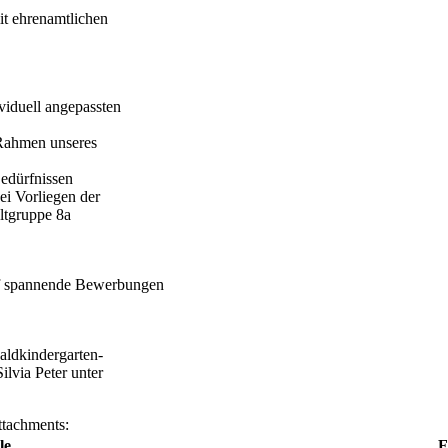
mit ehrenamtlichen
viduell angepassten
 Rahmen unseres
Bedürfnissen
i Vorliegen der
ltgruppe 8a
uf spannende Bewerbungen
aldkindergarten-
ilvia Peter unter
tachments:
le
F