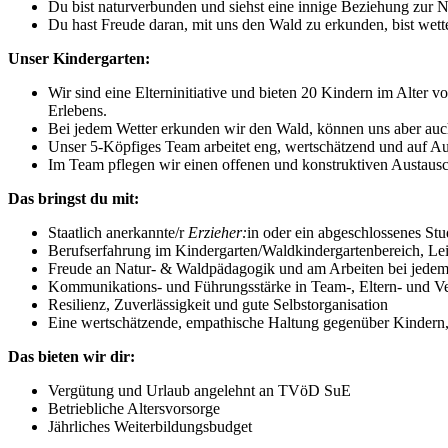
Du bist naturverbunden und siehst eine innige Beziehung zur Na
Du hast Freude daran, mit uns den Wald zu erkunden, bist wette
Unser Kindergarten:
Wir sind eine Elterninitiative und bieten 20 Kindern im Alter v
Erlebens.
Bei jedem Wetter erkunden wir den Wald, können uns aber auc
Unser 5-Köpfiges Team arbeitet eng, wertschätzend und auf 
Im Team pflegen wir einen offenen und konstruktiven Austaus
Das bringst du mit:
Staatlich anerkannte/r
Erzieher:
in oder ein abgeschlossenes Stu
Berufserfahrung im Kindergarten/Waldkindergartenbereich, Leit
Freude an Natur- & Waldpädagogik und am Arbeiten bei jedem
Kommunikations- und Führungsstärke in Team-, Eltern- und Ve
Resilienz, Zuverlässigkeit und gute Selbstorganisation
Eine wertschätzende, empathische Haltung gegenüber Kindern,
Das bieten wir dir:
Vergütung und Urlaub angelehnt an TVöD SuE
Betriebliche Altersvorsorge
Jährliches Weiterbildungsbudget