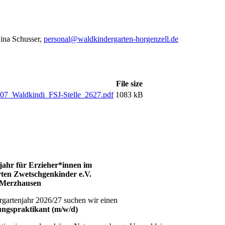
Nina Schusser,
personal@waldkindergarten-horgenzell.de
File size
07_Waldkindi_FSJ-Stelle_2627.pdf
1083 kB
ahr für Erzieher*innen im
ten Zwetschgenkinder e.V.
Merzhausen
artenjahr 2026/27 suchen wir einen
ngspraktikant (m/w/d)