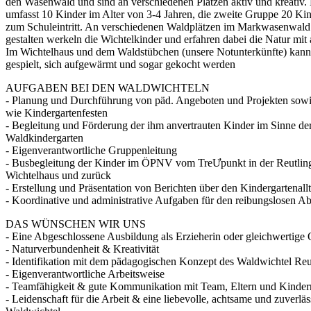
den Wasenwald und sind an verschiedenen Plätzen aktiv und kreati
umfasst 10 Kinder im Alter von 3-4 Jahren, die zweite Gruppe 20 Kin
zum Schuleintritt. An verschiedenen Waldplätzen im Markwasenwald s
gestalten werkeln die Wichtelkinder und erfahren dabei die Natur mit 
Im Wichtelhaus und dem Waldstübchen (unsere Notunterkünfte) kann 
gespielt, sich aufgewärmt und sogar gekocht werden
AUFGABEN BEI DEN WALDWICHTELN
- Planung und Durchführung von päd. Angeboten und Projekten sowi
wie Kindergartenfesten
- Begleitung und Förderung der ihm anvertrauten Kinder im Sinne de
Waldkindergarten
- Eigenverantwortliche Gruppenleitung
- Busbegleitung der Kinder im ÖPNV vom TreƯpunkt in der Reutling
Wichtelhaus und zurück
- Erstellung und Präsentation von Berichten über den Kindergartenall
- Koordinative und administrative Aufgaben für den reibungslosen A
DAS WÜNSCHEN WIR UNS
- Eine Abgeschlossene Ausbildung als Erzieherin oder gleichwertige 
- Naturverbundenheit & Kreativität
- Identifikation mit dem pädagogischen Konzept des Waldwichtel Reu
- Eigenverantwortliche Arbeitsweise
- Teamfähigkeit & gute Kommunikation mit Team, Eltern und Kinder
- Leidenschaft für die Arbeit & eine liebevolle, achtsame und zuverlä